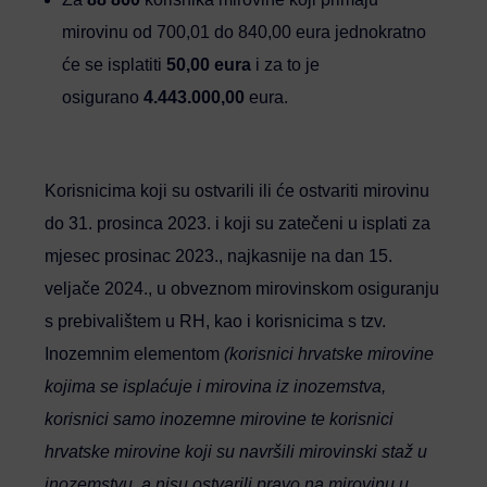
mirovinu od 700,01 do 840,00 eura jednokratno
će se isplatiti
50,00 eura
i za to je
osigurano
4.443.000,00
eura.
Korisnicima koji su ostvarili ili će ostvariti mirovinu
do 31. prosinca 2023. i koji su zatečeni u isplati za
mjesec prosinac 2023., najkasnije na dan 15.
veljače 2024., u obveznom mirovinskom osiguranju
s prebivalištem u RH, kao i korisnicima s tzv.
Inozemnim elementom
(korisnici hrvatske mirovine
kojima se isplaćuje i mirovina iz inozemstva,
korisnici samo inozemne mirovine te korisnici
hrvatske mirovine koji su navršili mirovinski staž u
inozemstvu, a nisu ostvarili pravo na mirovinu u