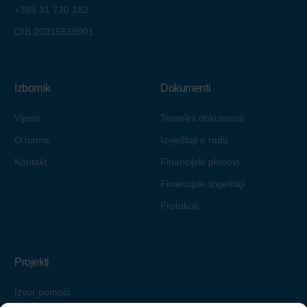
+385 31 730 182
OIB 20315539901
Izbornik
Dokumenti
Vijesti
Temeljni dokumenti
O nama
Izvještaji o radu
Kontakt
Financijski planovi
Financijski izvještaji
Protokoli
Projekti
Izvor pomoći