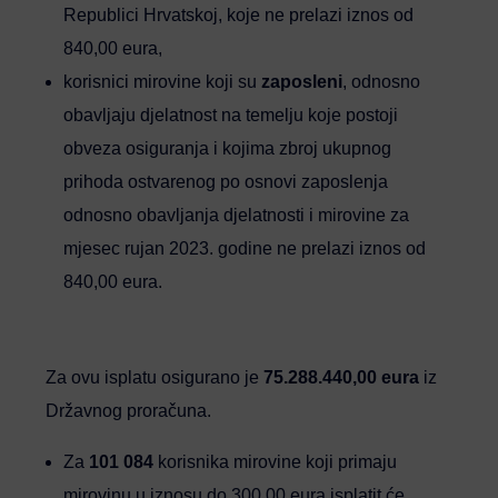
Republici Hrvatskoj, koje ne prelazi iznos od
840,00 eura,
korisnici mirovine koji su
zaposleni
, odnosno
obavljaju djelatnost na temelju koje postoji
obveza osiguranja i kojima zbroj ukupnog
prihoda ostvarenog po osnovi zaposlenja
odnosno obavljanja djelatnosti i mirovine za
mjesec rujan 2023. godine ne prelazi iznos od
840,00 eura.
Za ovu isplatu osigurano je
75.288.440,00 ­­­eura
iz
Državnog proračuna.
Za
101 084
korisnika mirovine koji primaju
mirovinu u iznosu do 300,00 eura isplatit će