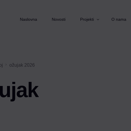
Naslovna
Novosti
Projekti
O nama
Starimo zajedno
oj
ožujak 2026
Izvor pomoći
Pomoć nadohvat ruke
ujak
Zaželi
Ruka podrške