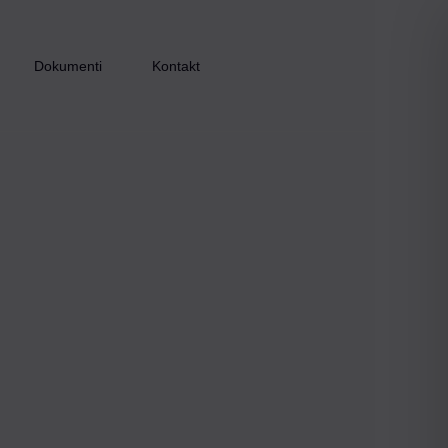
Dokumenti
Kontakt
Inkluzijom do zapošljavanja – faza I
Inkluzijom do zapošljavanja – faza II
Inkluzijom do zapošljavanja – faza III
Zaželi i ostani