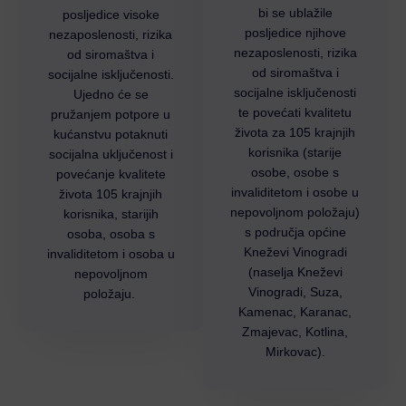
bi se ublažile
posljedice visoke
posljedice njihove
nezaposlenosti, rizika
nezaposlenosti, rizika
od siromaštva i
od siromaštva i
socijalne isključenosti.
socijalne isključenosti
Ujedno će se
te povećati kvalitetu
pružanjem potpore u
života za 105 krajnjih
kućanstvu potaknuti
korisnika (starije
socijalna uključenost i
osobe, osobe s
povećanje kvalitete
invaliditetom i osobe u
života 105 krajnjih
nepovoljnom položaju)
korisnika, starijih
s područja općine
osoba, osoba s
Kneževi Vinogradi
invaliditetom i osoba u
(naselja Kneževi
nepovoljnom
Vinogradi, Suza,
položaju.
Kamenac, Karanac,
Zmajevac, Kotlina,
Mirkovac).