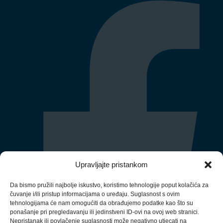
Upravljajte pristankom
Da bismo pružili najbolje iskustvo, koristimo tehnologije poput kolačića za
čuvanje i/ili pristup informacijama o uređaju. Suglasnost s ovim
tehnologijama će nam omogućiti da obrađujemo podatke kao što su
ponašanje pri pregledavanju ili jedinstveni ID-ovi na ovoj web stranici.
Nepristanak ili povlačenje suglasnosti može negativno utjecati na