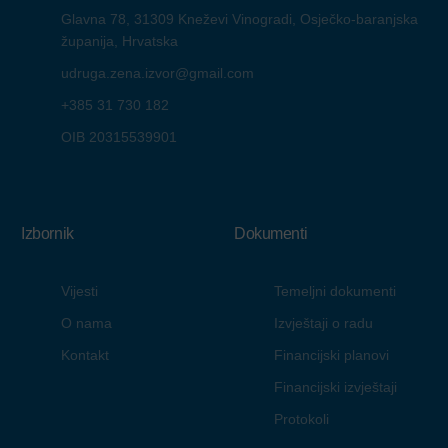
Glavna 78, 31309 Kneževi Vinogradi, Osječko-baranjska
županija, Hrvatska
udruga.zena.izvor@gmail.com
+385 31 730 182
OIB 20315539901
Izbornik
Dokumenti
Vijesti
Temeljni dokumenti
O nama
Izvještaji o radu
Kontakt
Financijski planovi
Financijski izvještaji
Protokoli