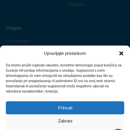
Protokoli
Projekti
Izvor pomoći
Starimo zajedno
Upravljajte pristankom
Pomoć nadohvat ruke
Da bismo pružili najbolje iskustvo, koristimo tehnologije poput kolačića za
Zaželi i ostani
čuvanje i/ili pristup informacijama o uređaju. Suglasnost s ovim
tehnologijama će nam omogućiti da obrađujemo podatke kao što su
ponašanje pri pregledavanju ili jedinstveni ID-ovi na ovoj web stranici.
Nepristanak ili povlačenje suglasnosti može negativno utjecati na
određene karakteristike i funkcije.
Izrada ove web stranice financirana je sredstvima Europske unije iz
Europskog socijalnog fonda.
Prihvati
Redizajn ove web stranice financirala je Nacionalna zaklada za
razvoj civilnog društva.
Zabrani