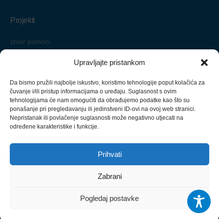
Projekti
Izvor pomoći
Starimo zajedno
Upravljajte pristankom
Pomoć nadohvat ruke
Da bismo pružili najbolje iskustvo, koristimo tehnologije poput kolačića za
Zaželi i ostani
čuvanje i/ili pristup informacijama o uređaju. Suglasnost s ovim
tehnologijama će nam omogućiti da obrađujemo podatke kao što su
ponašanje pri pregledavanju ili jedinstveni ID-ovi na ovoj web stranici.
Nepristanak ili povlačenje suglasnosti može negativno utjecati na
određene karakteristike i funkcije.
Izrada ove web stranice financirana je sredstvima Europske unije iz
Europskog socijalnog fonda.
Prihvati
Redizajn ove web stranice financirala je Nacionalna zaklada za
razvoj civilnog društva.
Zabrani
Log In
Pogledaj postavke