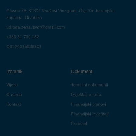
Glavna 78, 31309 Kneževi Vinogradi, Osječko-baranjska
županija, Hrvatska
udruga.zena.izvor@gmail.com
+385 31 730 182
OIB 20315539901
Izbornik
Dokumenti
Vijesti
Temeljni dokumenti
O nama
Izvještaji o radu
Kontakt
Financijski planovi
Financijski izvještaji
Protokoli