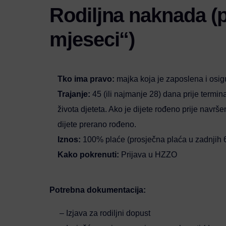
Rodiljna naknada (
mjeseci“)
Tko ima pravo:
majka koja je zaposlena i osig
Trajanje:
45 (ili najmanje 28) dana prije term
života djeteta. Ako je dijete rođeno prije navrš
dijete prerano rođeno.
Iznos:
100% plaće (prosječna plaća u zadnjih 6
Kako pokrenuti:
Prijava u HZZO
Potrebna dokumentacija:
­ – Izjava za rodiljni dopust