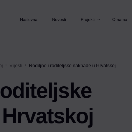
Naslovna
Novosti
Projekti
O nama
Starimo zajedno
oj
Vijesti
Rodiljne i roditeljske naknade u Hrvatskoj
Izvor pomoći
Pomoć nadohvat ruke
roditeljske
Zaželi
Ruka podrške
 Hrvatskoj