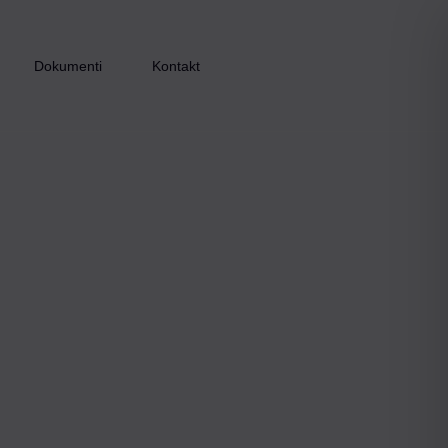
Dokumenti
Kontakt
Inkluzijom do zapošljavanja – faza I
Inkluzijom do zapošljavanja – faza II
Inkluzijom do zapošljavanja – faza III
Zaželi i ostani