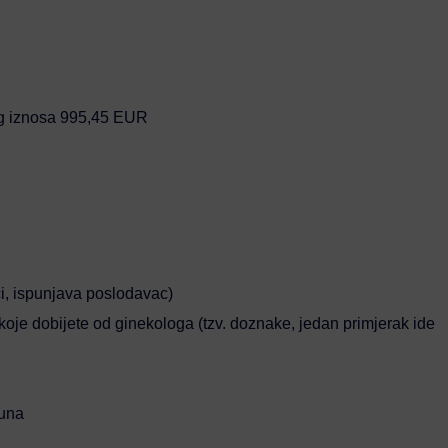
og iznosa 995,45 EUR
i, ispunjava poslodavac)
koje dobijete od ginekologa (tzv. doznake, jedan primjerak ide
una­