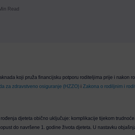
Min Read
 naknada koji pruža financijsku potporu roditeljima prije i nakon r
da za zdravstveno osiguranje (HZZO)
i
Zakona o rodiljnim i rodi
rođenja djeteta obično uključuje: komplikacije tijekom trudnoće, 
i dopust do navršene 1. godine života djeteta. U nastavku objaš