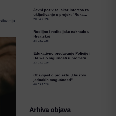
Javni poziv za iskaz interesa za
uključivanje u projekt “Ruka
podrške”
20.04.2026.
situaciju
Rodiljne i roditeljske naknade u
Hrvatskoj
24.03.2026.
Edukativno predavanje Policije i
HAK-a o sigurnosti u prometu
starijim osobama u Kneževim
23.03.2026.
Vinogradima
Obavijest o projektu „Društvo
jednakih mogućnosti“
06.03.2026.
Arhiva objava