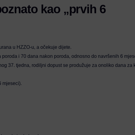
poznato kao „prvih 6
urana u HZZO-u, a očekuje dijete.
ina poroda i 70 dana nakon poroda, odnosno do navršenih 6 mjes
enog 37. tjedna, rodiljni dopust se produžuje za onoliko dana za k
 mjeseci).