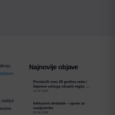
Najnovije objave
ođenja
teljskim
Proslavili smo 25 godina rada i
Sajmom udruga okupili regiju u
Kneževim Vinogradima
14.07.2026.
rodiljni
Inkluzivni dodatak – upute za
nasljednike
njavamo
28.04.2026.