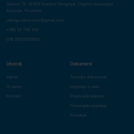
Glavna 78, 31309 Kneževi Vinogradi, Osječko-baranjska
županija, Hrvatska
udruga.zena.izvor@gmail.com
+385 31 730 182
OIB 20315539901
Izbornik
Dokumenti
Vijesti
Temeljni dokumenti
O nama
Izvještaji o radu
Kontakt
Financijski planovi
Financijski izvještaji
Protokoli