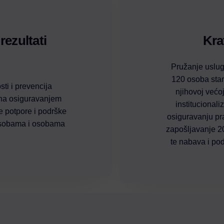
 rezultati
Kra
Pružanje uslug
120 osoba star
ti i prevencija
njihovoj većoj
pina osiguravanjem
institucionali
e potpore i podrške
osiguravanju pra
osobama i osobama
zapošljavanje 20
te nabava i pod