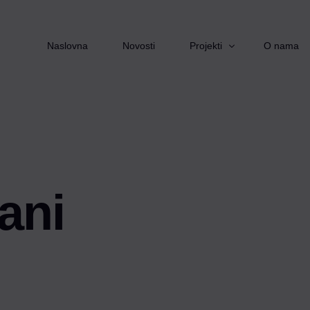
Naslovna
Novosti
Projekti
O nama
Starimo zajedno
Izvor pomoći
Pomoć nadohvat ruke
tani
Zaželi
Ruka podrške