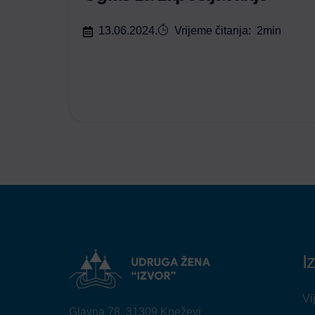
13.06.2024.
Vrijeme čitanja:
2
min
I
Vi
Glavna 78, 31309 Kneževi