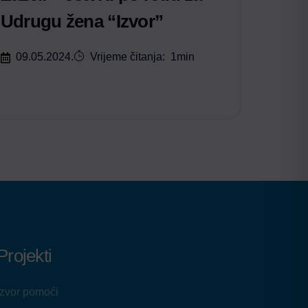
Udrugu žena “Izvor”
09.05.2024.
Vrijeme čitanja:
1
min
Projekti
Izvor pomoći