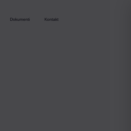
Dokumenti
Kontakt
Inkluzijom do zapošljavanja – faza I
Inkluzijom do zapošljavanja – faza II
Inkluzijom do zapošljavanja – faza III
Zaželi i ostani