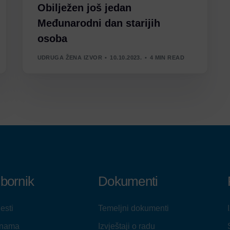
Obilježen još jedan
Međunarodni dan starijih
osoba
UDRUGA ŽENA IZVOR
10.10.2023.
4 MIN READ
zbornik
Dokumenti
jesti
Temeljni dokumenti
 nama
Izvještaji o radu