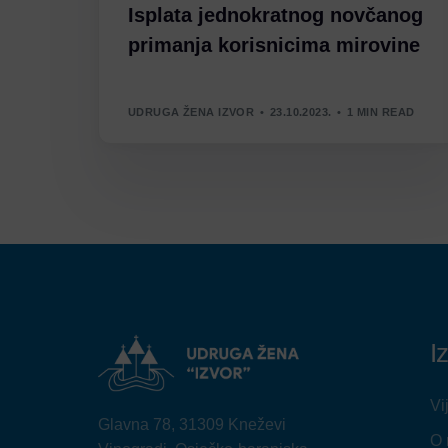
Isplata jednokratnog novčanog
primanja korisnicima mirovine
UDRUGA ŽENA IZVOR
23.10.2023.
1 MIN READ
I
Vi
Glavna 78, 31309 Kneževi
O