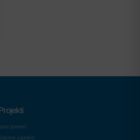
Projekti
Izvor pomoći
Starimo zajedno