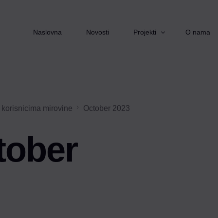
Naslovna
Novosti
Projekti
O nama
Starimo zajedno
 korisnicima mirovine
October 2023
Izvor pomoći
Pomoć nadohvat ruke
tober
Zaželi
Ruka podrške