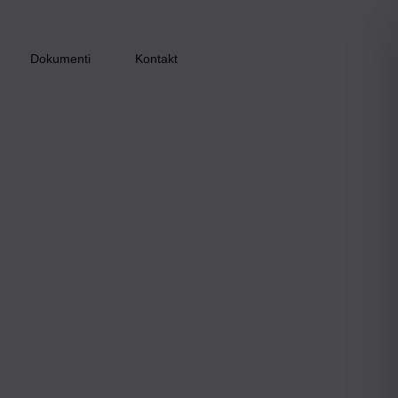
Dokumenti
Kontakt
Inkluzijom do zapošljavanja – faza I
Inkluzijom do zapošljavanja – faza II
Inkluzijom do zapošljavanja – faza III
Zaželi i ostani