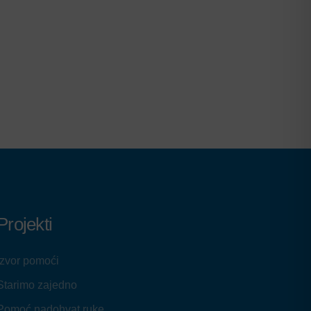
Projekti
Izvor pomoći
Starimo zajedno
Pomoć nadohvat ruke