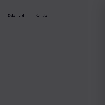
Dokumenti
Kontakt
Inkluzijom do zapošljavanja – faza I
Inkluzijom do zapošljavanja – faza II
Inkluzijom do zapošljavanja – faza III
Zaželi i ostani