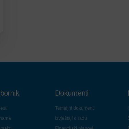
zbornik
Dokumenti
jesti
Temeljni dokumenti
 nama
Izvještaji o radu
ntakt
Financijski planovi