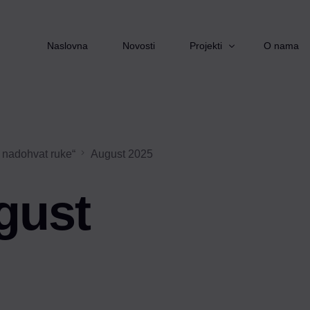
Naslovna
Novosti
Projekti
O nama
Starimo zajedno
 nadohvat ruke“
August 2025
Izvor pomoći
Pomoć nadohvat ruke
gust
Zaželi
Ruka podrške