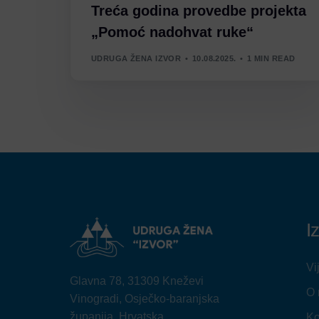
Treća godina provedbe projekta
„Pomoć nadohvat ruke“
UDRUGA ŽENA IZVOR
10.08.2025.
1 MIN READ
I
Vi
Glavna 78, 31309 Kneževi
O
Vinogradi, Osječko-baranjska
županija, Hrvatska
Ko