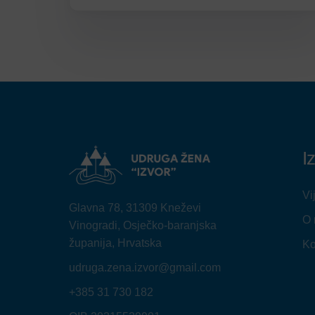
I
Vi
Glavna 78, 31309 Kneževi
O
Vinogradi, Osječko-baranjska
županija, Hrvatska
Ko
udruga.zena.izvor@gmail.com
+385 31 730 182