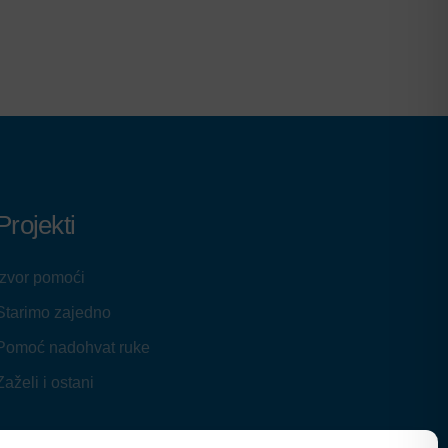
Projekti
Izvor pomoći
Starimo zajedno
Pomoć nadohvat ruke
Zaželi i ostani