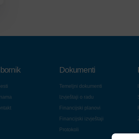
zbornik
Dokumenti
jesti
Temeljni dokumenti
 nama
Izvještaji o radu
ntakt
Financijski planovi
Financijski izvještaji
Protokoli