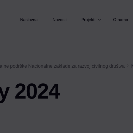
Naslovna
Novosti
Projekti
O nama
Starimo zajedno
nalne podrške Nacionalne zaklade za razvoj civilnog društva
Izvor pomoći
Pomoć nadohvat ruke
y 2024
Zaželi
Ruka podrške