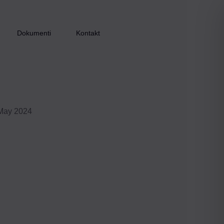
Dokumenti
Kontakt
May 2024
Inkluzijom do zapošljavanja – faza I
Inkluzijom do zapošljavanja – faza II
Inkluzijom do zapošljavanja – faza III
Zaželi i ostani