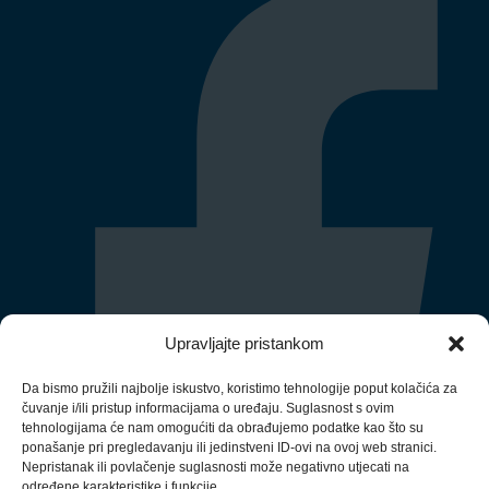
Upravljajte pristankom
Da bismo pružili najbolje iskustvo, koristimo tehnologije poput kolačića za
čuvanje i/ili pristup informacijama o uređaju. Suglasnost s ovim
tehnologijama će nam omogućiti da obrađujemo podatke kao što su
ponašanje pri pregledavanju ili jedinstveni ID-ovi na ovoj web stranici.
Nepristanak ili povlačenje suglasnosti može negativno utjecati na
određene karakteristike i funkcije.