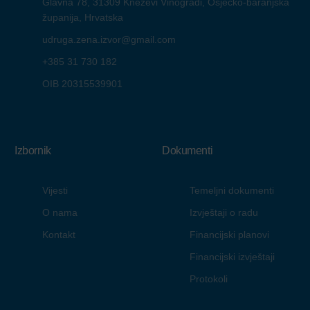
Glavna 78, 31309 Kneževi Vinogradi, Osječko-baranjska
županija, Hrvatska
udruga.zena.izvor@gmail.com
+385 31 730 182
OIB 20315539901
Izbornik
Dokumenti
Vijesti
Temeljni dokumenti
O nama
Izvještaji o radu
Kontakt
Financijski planovi
Financijski izvještaji
Protokoli