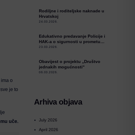
Rodiljne i roditeljske naknade u
Hrvatskoj
24.03.2026.
Edukativno predavanje Policije i
HAK-a o sigurnosti u prometu
starijim osobama u Kneževim
23.03.2026.
Vinogradima
Obavijest o projektu „Društvo
jednakih mogućnosti“
06.03.2026.
 ima o
 sve je to
Arhiva objava
lje
July 2026
vemu uče.
April 2026