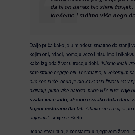
da bi on danas bio stariji čovjek
krećemo i radimo više nego do
Dalje priča kako je u mladosti smatrao da stariji v
kojim oni, mladi, nemaju veze i nisu imali nikakv
kako izgleda život u trećoju dobi.
“Nismo imali vre
smo stalno negdje bili. I normalno, u večernjim sa
bilo kod kuće, onda je bio kavanski život u Baranj
aktivniji, puno više naroda, puno više ljudi.
Nije b
svako imao auto, ali smo u svako doba dana zna
kojem restoranu tko biti.
A kako smo uspjeli, to
objasniti”
, smije se Sreto.
Jedna stvar bila je konstanta u njegovom životu, a