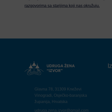
razgovorima sa starijima koji nas okružuju.
I
Glavna 78, 31309 Kneževi
Vinogradi, Osječko-baranjska
županija, Hrvatska
udruga.zena.izvor@gmail.com