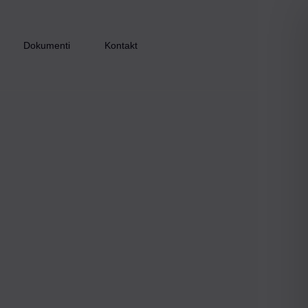
Dokumenti
Kontakt
Inkluzijom do zapošljavanja – faza I
Inkluzijom do zapošljavanja – faza II
Inkluzijom do zapošljavanja – faza III
Zaželi i ostani