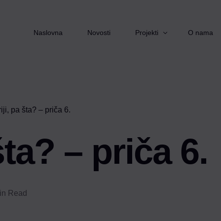
Naslovna
Novosti
Projekti
O nama
Starimo zajedno
iji, pa šta? – priča 6.
Izvor pomoći
Pomoć nadohvat ruke
šta? – priča 6.
Zaželi
Ruka podrške
in Read