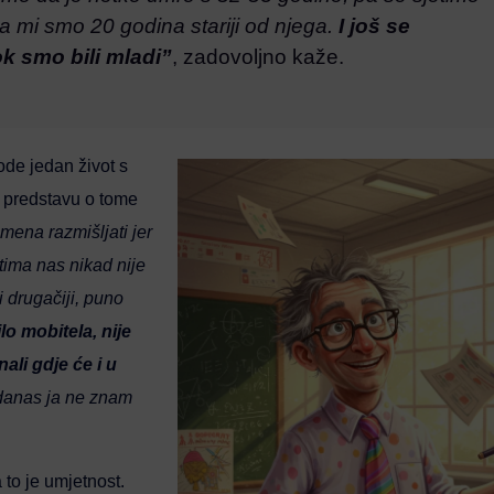
, a mi smo 20 godina stariji od njega.
I još se
k smo bili mladi”
, zadovoljno kaže.
ode jedan život s
u predstavu o tome
mena razmišljati jer
tima nas nikad nije
i drugačiji, puno
ilo mobitela, nije
li gdje će i u
 danas ja ne znam
 to je umjetnost.