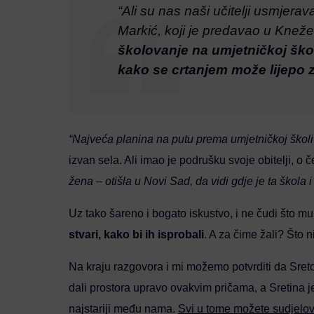
“Ali su nas naši učitelji usmjerav
Markić, koji je predavao u Kne
školovanje na umjetničkoj školi
kako se crtanjem može lijepo z
“Najveća planina na putu prema umjetničkoj školi 
izvan sela. Ali imao je podrušku svoje obitelji, o
žena – otišla u Novi Sad, da vidi gdje je ta škola i
Uz tako šareno i bogato iskustvo, i ne čudi što mu
stvari, kako bi ih isprobali
. A za čime žali? Što n
Na kraju razgovora i mi možemo potvrditi da Sreto 
dali prostora upravo ovakvim pričama, a Sretina je
najstariji među nama.
Svi u tome možete sudjelovat