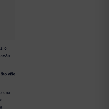
azilo
seoska
 što više
to smo
se
im