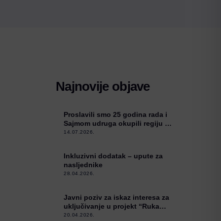
Najnovije objave
Proslavili smo 25 godina rada i
Sajmom udruga okupili regiju u
Kneževim Vinogradima
14.07.2026.
Inkluzivni dodatak – upute za
nasljednike
28.04.2026.
Javni poziv za iskaz interesa za
uključivanje u projekt “Ruka
podrške”
20.04.2026.