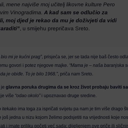
ali, mene najviše moj učitelj likovne kulture Pero
ževim Vinogradima.
A kad sam se odlučio za
, moj djed je rekao da mu je doživjeti da vidi
araditi”
, u smijehu prepričava Sreto.
bio mi je kućni prag”
, prisjeća se, jer se tada nije baš često odl
 čemu govori i potez njegove majke.
“Mama je – naša baranjska 
 da je obiđe. To je bilo 1968.”
, priča nam Sreto.
 je
glavna poruka drugima da se kroz život probaju baviti sa
ije više
“odao okolo”
i upoznavao druge sredine.
itekako ima toga za ispričati svijetu pa nam je tim više drago š
 još jedna u nizu kojom želimo podsjetiti na vrijednosti koje no
i i imate priliku početi već sada: dijeljenjem ove priče ili sličn