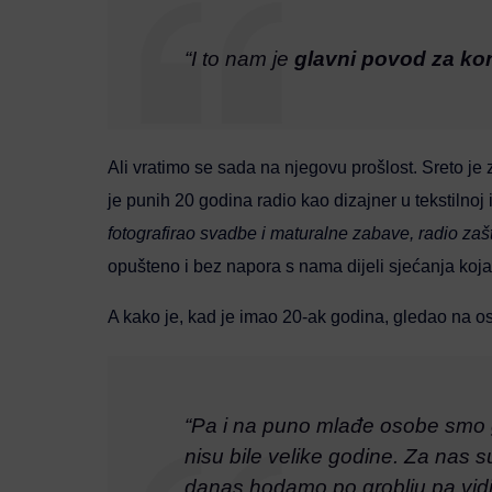
“I to nam je
glavni povod za ko
Ali vratimo se sada na njegovu prošlost. Sreto je 
je punih 20 godina radio kao dizajner u tekstilnoj 
fotografirao svadbe i maturalne zabave, radio zašt
opušteno i bez napora s nama dijeli sjećanja koja 
A kako je, kad je imao 20-ak godina, gledao na os
“Pa i na puno mlađe osobe smo gl
nisu bile velike godine. Za nas su 
danas hodamo po groblju pa vidi