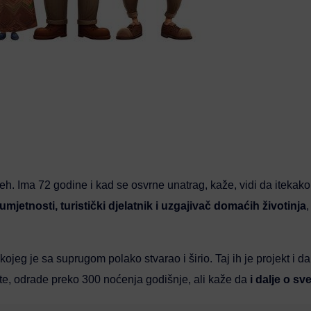
eh. Ima 72 godine i kad se osvrne unatrag, kaže, vidi da itekako
mjetnosti, turistički djelatnik i uzgajivač domaćih životinja
,
jeg je sa suprugom polako stvarao i širio. Taj ih je projekt i da
tete, odrade preko 300 noćenja godišnje, ali kaže da
i dalje o s