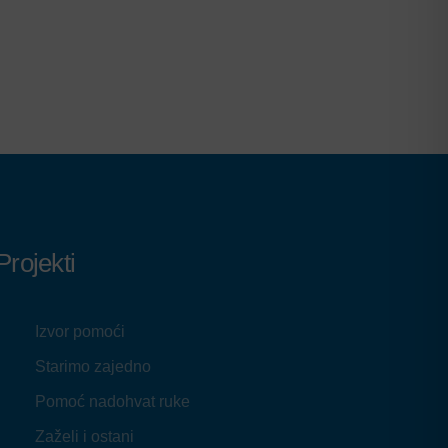
Projekti
Izvor pomoći
Starimo zajedno
Pomoć nadohvat ruke
Zaželi i ostani