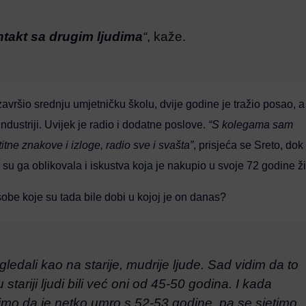
ntakt sa drugim ljudima
“
, kaže.
završio srednju umjetničku školu, dvije godine je tražio posao, a
industriji. Uvijek je radio i dodatne poslove.
“S kolegama sam
itne znakove i izloge, radio sve i svašta”
, prisjeća se Sreto, dok
su ga oblikovala i iskustva koja je nakupio u svoje 72 godine ži
obe koje su tada bile dobi u kojoj je on danas?
edali kao na starije, mudrije ljude. Sad vidim da to
stariji ljudi bili već oni od 45-50 godina. I kada
mo da je netko umro s 52-53 godine, pa se sjetimo