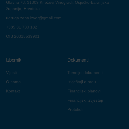
Glavna 78, 31309 Kneževi Vinogradi, Osječko-baranjska
županija, Hrvatska
udruga.zena.izvor@gmail.com
+385 31 730 182
OIB 20315539901
Izbornik
Dokumenti
Vijesti
Temeljni dokumenti
O nama
Izvještaji o radu
Kontakt
Financijski planovi
Financijski izvještaji
Protokoli