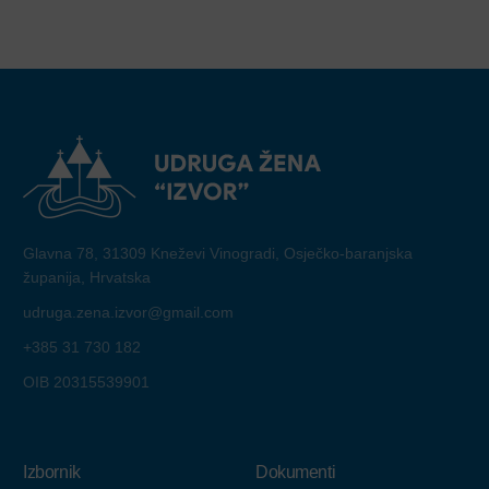
Glavna 78, 31309 Kneževi Vinogradi, Osječko-baranjska
županija, Hrvatska
udruga.zena.izvor@gmail.com
+385 31 730 182
OIB 20315539901
Izbornik
Dokumenti