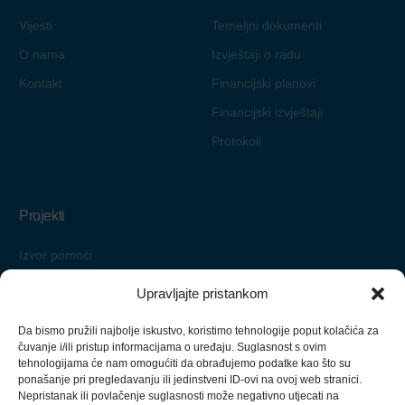
Vijesti
Temeljni dokumenti
O nama
Izvještaji o radu
Kontakt
Financijski planovi
Financijski izvještaji
Protokoli
Projekti
Izvor pomoći
Starimo zajedno
Upravljajte pristankom
Pomoć nadohvat ruke
Da bismo pružili najbolje iskustvo, koristimo tehnologije poput kolačića za
Zaželi i ostani
čuvanje i/ili pristup informacijama o uređaju. Suglasnost s ovim
tehnologijama će nam omogućiti da obrađujemo podatke kao što su
ponašanje pri pregledavanju ili jedinstveni ID-ovi na ovoj web stranici.
Nepristanak ili povlačenje suglasnosti može negativno utjecati na