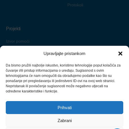
Protokoli
Projekti
Izvor pomoći
Starimo zajedno
Upravljajte pristankom
Pomoć nadohvat ruke
Da bismo pružili najbolje iskustvo, koristimo tehnologije poput kolačića za
Zaželi i ostani
čuvanje i/ili pristup informacijama o uređaju. Suglasnost s ovim
tehnologijama će nam omogućiti da obrađujemo podatke kao što su
ponašanje pri pregledavanju ili jedinstveni ID-ovi na ovoj web stranici.
Nepristanak ili povlačenje suglasnosti može negativno utjecati na
određene karakteristike i funkcije.
Izrada ove web stranice financirana je sredstvima Europske unije iz
Europskog socijalnog fonda.
Prihvati
Redizajn ove web stranice financirala je Nacionalna zaklada za
razvoj civilnog društva.
Zabrani