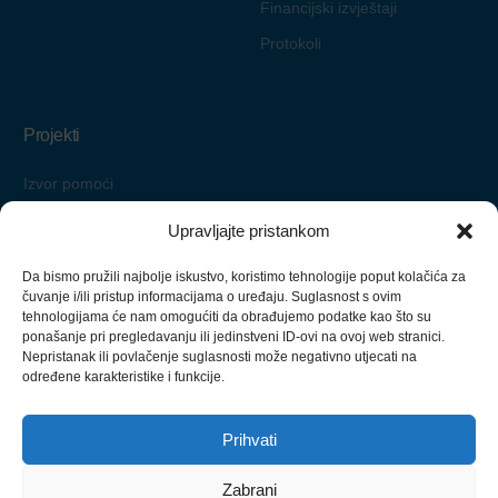
Financijski izvještaji
Protokoli
Projekti
Izvor pomoći
Starimo zajedno
Upravljajte pristankom
Pomoć nadohvat ruke
Da bismo pružili najbolje iskustvo, koristimo tehnologije poput kolačića za
Zaželi i ostani
čuvanje i/ili pristup informacijama o uređaju. Suglasnost s ovim
tehnologijama će nam omogućiti da obrađujemo podatke kao što su
ponašanje pri pregledavanju ili jedinstveni ID-ovi na ovoj web stranici.
Nepristanak ili povlačenje suglasnosti može negativno utjecati na
određene karakteristike i funkcije.
Izrada ove web stranice financirana je sredstvima Europske unije iz
Europskog socijalnog fonda.
Prihvati
Redizajn ove web stranice financirala je Nacionalna zaklada za
razvoj civilnog društva.
Zabrani